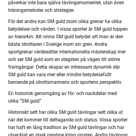
påverkar inte bara själva tävlingsmomentet, utan även
träningsmetoder och strategier.
För det andra kan SM guld inom olika grenar ha olika
betydelser och värden. I vissa sporter är SM guld toppen
av hierarkin. Att vinna SM guld betyder att man är den
bästa idrottaren i Sverige inom sin gren. Andra
sportgrenar värdesätter internationella mästerskap mer
och ser SM guld som en stegsten på vägen till större
framgångar. Detta skapar en intressant dynamik där
SM guld kan vara mer eller mindre betydelsefullt
beroende på idrottsmannens och sportens perspektiv.
En historisk genomgång av för- och nackdelar med
olika ”SM guld”
Historiskt sett har olika SM guld tävlingar sett olika ut
när det kommer till deltagande och status. Vissa sporter
har haft en lång tradition av SM guld tävlingar och har
utvecklat en stark prestige kring vinsten. Andra tävlingar