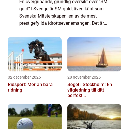
En övergripande, grundlig översikt över ”SM
guld” I Sverige är SM guld, även känt som
Svenska Mästerskapen, en av de mest
prestigefyllda idrottsevenemangen. Det är
en årlig tävling där landets bästa idrottare
gör upp om att bli bäst inom ...
02 december 2025
28 november 2025
Ridsport: Mer än bara
Segel i Stockholm: En
ridning
vägledning till ditt
perfekt...