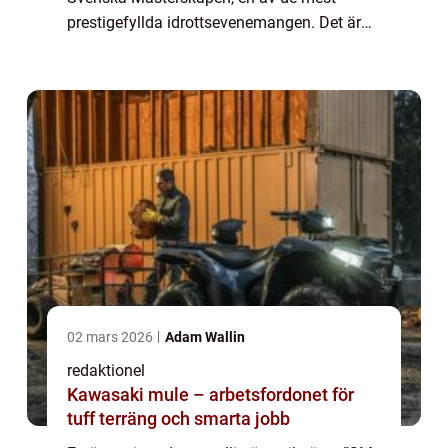
prestigefyllda idrottsevenemangen. Det är
en årlig tävling där landets bästa idrottare
gör upp om att bli bäst inom ...
02 mars 2026
Adam Wallin
redaktionel
Kawasaki mule – arbetsfordonet för
tuff terräng och smarta jobb