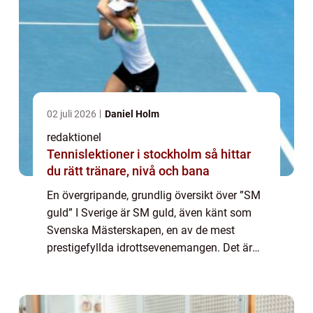
02 juli 2026
Daniel Holm
redaktionel
Tennislektioner i stockholm så hittar
du rätt tränare, nivå och bana
En övergripande, grundlig översikt över ”SM
guld” I Sverige är SM guld, även känt som
Svenska Mästerskapen, en av de mest
prestigefyllda idrottsevenemangen. Det är
en årlig tävling där landets bästa idrottare
gör upp om att bli bäst inom ...