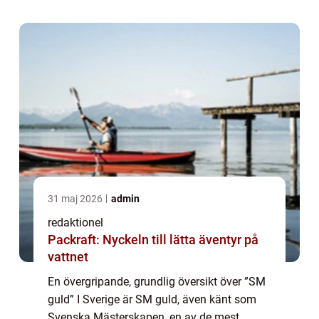
gör upp om att bli bäst inom ...
31 maj 2026
admin
redaktionel
Packraft: Nyckeln till lätta äventyr på
vattnet
En övergripande, grundlig översikt över ”SM
guld” I Sverige är SM guld, även känt som
Svenska Mästerskapen, en av de mest