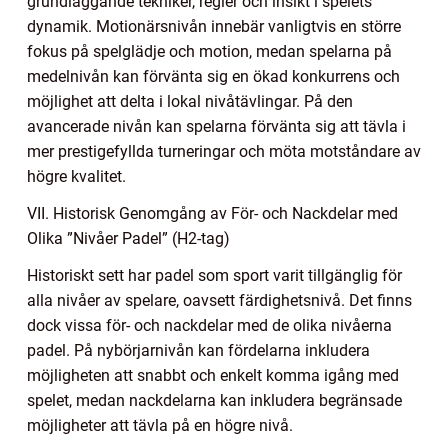
grundläggande tekniker, regler och insikt i spelets
dynamik. Motionärsnivån innebär vanligtvis en större
fokus på spelglädje och motion, medan spelarna på
medelnivån kan förvänta sig en ökad konkurrens och
möjlighet att delta i lokal nivåtävlingar. På den
avancerade nivån kan spelarna förvänta sig att tävla i
mer prestigefyllda turneringar och möta motståndare av
högre kvalitet.
VII. Historisk Genomgång av För- och Nackdelar med
Olika ”Nivåer Padel” (H2-tag)
Historiskt sett har padel som sport varit tillgänglig för
alla nivåer av spelare, oavsett färdighetsnivå. Det finns
dock vissa för- och nackdelar med de olika nivåerna
padel. På nybörjarnivån kan fördelarna inkludera
möjligheten att snabbt och enkelt komma igång med
spelet, medan nackdelarna kan inkludera begränsade
möjligheter att tävla på en högre nivå.