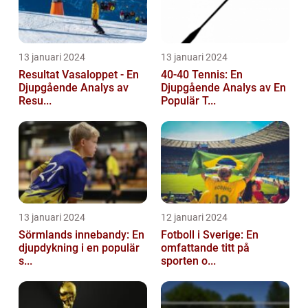
13 januari 2024
13 januari 2024
Resultat Vasaloppet - En
40-40 Tennis: En
Djupgående Analys av
Djupgående Analys av En
Resu...
Populär T...
13 januari 2024
12 januari 2024
Sörmlands innebandy: En
Fotboll i Sverige: En
djupdykning i en populär
omfattande titt på
s...
sporten o...