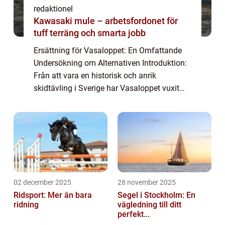
redaktionel
Kawasaki mule – arbetsfordonet för
tuff terräng och smarta jobb
Ersättning för Vasaloppet: En Omfattande
Undersökning om Alternativen Introduktion:
Från att vara en historisk och anrik
skidtävling i Sverige har Vasaloppet vuxit
och blivit en symbol för skidintresserade
runt om i världen. Men vad händer när man
in...
02 december 2025
28 november 2025
Ridsport: Mer än bara
Segel i Stockholm: En
ridning
vägledning till ditt
perfekt...