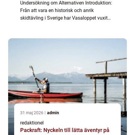
Undersökning om Alternativen Introduktion:
Från att vara en historisk och anrik
skidtävling i Sverige har Vasaloppet vuxit
och blivit en symbol för skidintresserade
runt om i världen. Men vad händer när man
in...
31 maj 2026
admin
redaktionel
Packraft: Nyckeln till lätta äventyr på