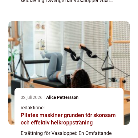
skidtävling i Sverige har Vasaloppet vuxit
och blivit en symbol för skidintresserade
runt om i världen. Men vad händer när man
in...
02 juli 2026
Alice Pettersson
redaktionel
Pilates maskiner grunden för skonsam
och effektiv helkroppsträning
Ersättning för Vasaloppet: En Omfattande