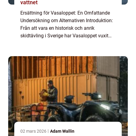
vattnet
Ersättning för Vasaloppet: En Omfattande
Undersökning om Alternativen Introduktion:
Från att vara en historisk och anrik
skidtävling i Sverige har Vasaloppet vuxit
och blivit en symbol för skidintresserade
runt om i världen. Men vad händer när man
in...
02 mars 2026
Adam Wallin