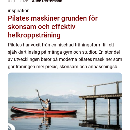
02 juli 2026
Alice Pettersson
inspiration
Pilates maskiner grunden för
skonsam och effektiv
helkroppsträning
Pilates har vuxit från en nischad träningsform till ett
självklart inslag på många gym och studior. En stor del
av utvecklingen beror på moderna pilates maskiner som
gör träningen mer precis, skonsam och anpassningsbar.
Med hjälp av fjädrar, remmar o...