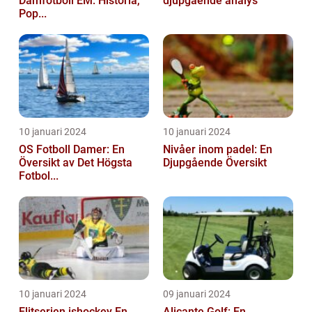
Damfotboll EM: Historia,
djupgående analys
Pop...
10 januari 2024
10 januari 2024
OS Fotboll Damer: En
Nivåer inom padel: En
Översikt av Det Högsta
Djupgående Översikt
Fotbol...
10 januari 2024
09 januari 2024
Elitserien ishockey En
Alicante Golf: En