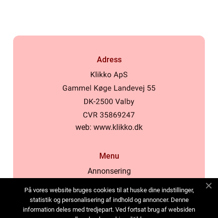
Adress
web:
www.klikko.dk
Menu
Annonsering
Om oss
På vores website bruges cookies til at huske dine indstillinger,
Cookies
statistik og personalisering af indhold og annoncer. Denne
information deles med tredjepart. Ved fortsat brug af websiden
Kontakta oss