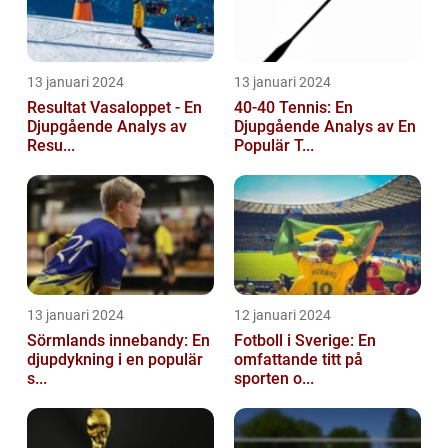
13 januari 2024
13 januari 2024
Resultat Vasaloppet - En
40-40 Tennis: En
Djupgående Analys av
Djupgående Analys av En
Resu...
Populär T...
13 januari 2024
12 januari 2024
Sörmlands innebandy: En
Fotboll i Sverige: En
djupdykning i en populär
omfattande titt på
s...
sporten o...