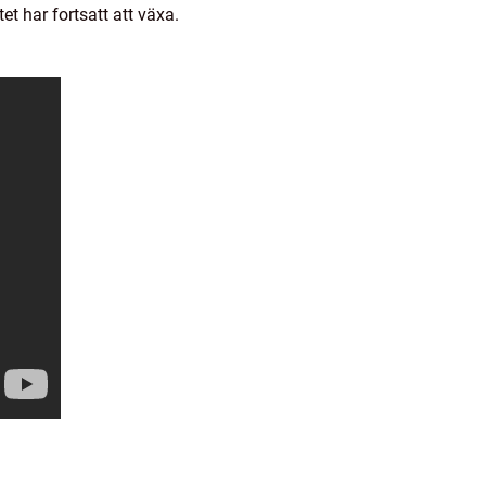
t har fortsatt att växa.