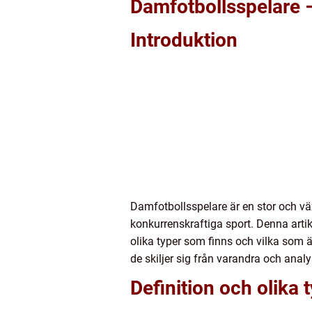
Damfotbollsspelare 
Introduktion
Damfotbollsspelare är en stor och väx
konkurrenskraftiga sport. Denna arti
olika typer som finns och vilka som 
de skiljer sig från varandra och analy
Definition och olika