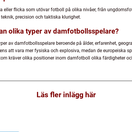
eller flicka som utövar fotboll på olika nivåer, från ungdomsfotbo
eknik, precision och taktiska klurighet.
an olika typer av damfotbollsspelare?
yper av damfotbollsspelare beroende på ålder, erfarenhet, geografi
ens att vara mer fysiska och explosiva, medan de europeiska sp
utom kräver olika positioner inom damfotboll olika färdigheter 
Läs fler inlägg här