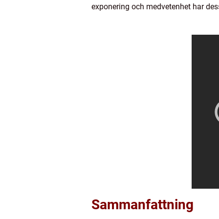
exponering och medvetenhet har dessa
Sammanfattning