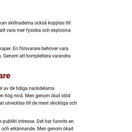
kan skillnaderna också kopplas till
 att vara mer fysiska och explosiva
skaper. En försvarare behöver vara
a. Genom att komplettera varandra
are
el av de tidiga nackdelarna
på en hög nivå. Men genom ökat stöd
t utvecklas till de mest skickliga och
ublikt intresse. Det har funnits en
atus och erkännande. Men genom ökad