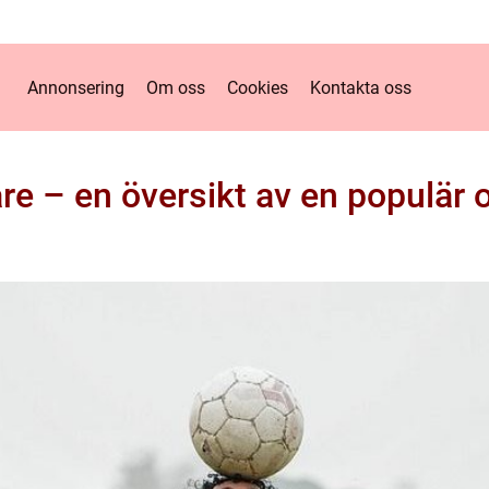
Annonsering
Om oss
Cookies
Kontakta oss
re – en översikt av en populär 