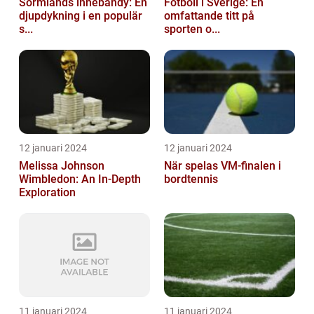
Sörmlands innebandy: En
Fotboll i Sverige: En
djupdykning i en populär
omfattande titt på
s...
sporten o...
12 januari 2024
12 januari 2024
Melissa Johnson
När spelas VM-finalen i
Wimbledon: An In-Depth
bordtennis
Exploration
11 januari 2024
11 januari 2024