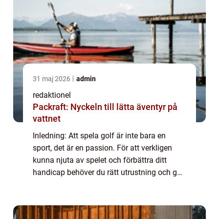
31 maj 2026
admin
redaktionel
Packraft: Nyckeln till lätta äventyr på
vattnet
Inledning: Att spela golf är inte bara en
sport, det är en passion. För att verkligen
kunna njuta av spelet och förbättra ditt
handicap behöver du rätt utrustning och golf
tillbehör. I denna artikel kommer vi att ge dig
en grundlig översikt över golf...