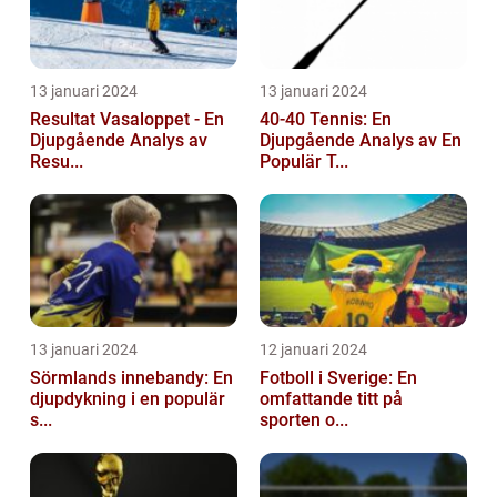
13 januari 2024
13 januari 2024
Resultat Vasaloppet - En
40-40 Tennis: En
Djupgående Analys av
Djupgående Analys av En
Resu...
Populär T...
13 januari 2024
12 januari 2024
Sörmlands innebandy: En
Fotboll i Sverige: En
djupdykning i en populär
omfattande titt på
s...
sporten o...