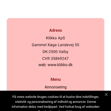
Adress
web:
www.klikko.dk
Menu
Annonsering
Om oss
På vores website bruges cookies til at huske dine indstillinger,
Cookies
statistik og personalisering af indhold og annoncer. Denne
information deles med tredjepart. Ved fortsat brug af websiden
Kontakta oss