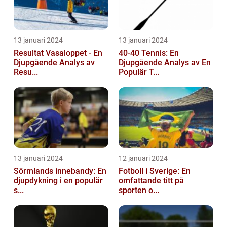
13 januari 2024
13 januari 2024
Resultat Vasaloppet - En
40-40 Tennis: En
Djupgående Analys av
Djupgående Analys av En
Resu...
Populär T...
13 januari 2024
12 januari 2024
Sörmlands innebandy: En
Fotboll i Sverige: En
djupdykning i en populär
omfattande titt på
s...
sporten o...