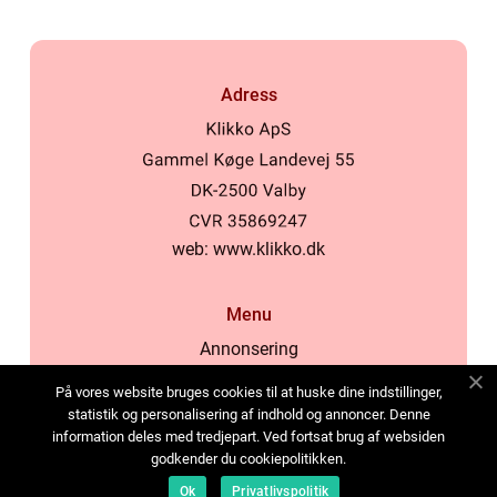
Adress
web:
www.klikko.dk
Menu
Annonsering
Om oss
På vores website bruges cookies til at huske dine indstillinger,
Cookies
statistik og personalisering af indhold og annoncer. Denne
information deles med tredjepart. Ved fortsat brug af websiden
Kontakta oss
godkender du cookiepolitikken.
Sitemap
Ok
Privatlivspolitik