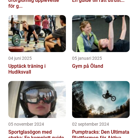
oförglömlig upplevelse
En guide till rätt utrust...
för g...
04 juni 2025
05 januari 2025
Upptäck träning i
Gym på Öland
Hudiksvall
05 november 2024
02 september 2024
Sportglasögon med
Pumptracks: Den Ultimata
styrka: En komplett guide
Plattformen för Aktiva