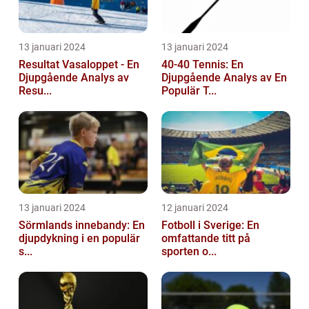
13 januari 2024
13 januari 2024
Resultat Vasaloppet - En
40-40 Tennis: En
Djupgående Analys av
Djupgående Analys av En
Resu...
Populär T...
13 januari 2024
12 januari 2024
Sörmlands innebandy: En
Fotboll i Sverige: En
djupdykning i en populär
omfattande titt på
s...
sporten o...