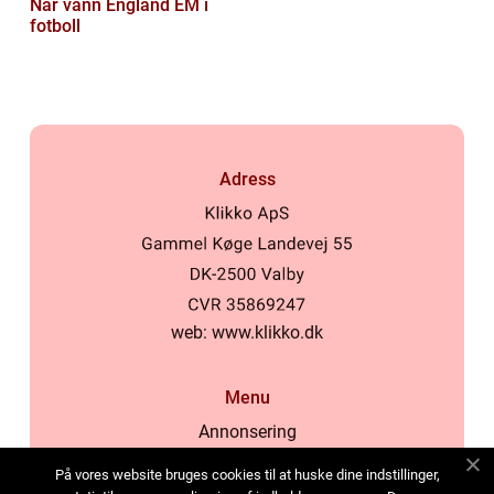
När vann England EM i
fotboll
Adress
web:
www.klikko.dk
Menu
Annonsering
Om oss
På vores website bruges cookies til at huske dine indstillinger,
Cookies