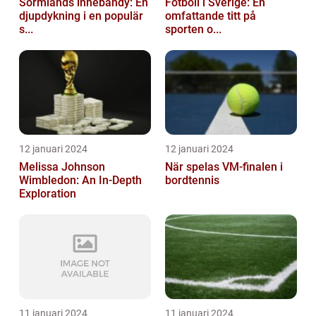
Sörmlands innebandy: En
Fotboll i Sverige: En
djupdykning i en populär
omfattande titt på
s...
sporten o...
12 januari 2024
12 januari 2024
Melissa Johnson
När spelas VM-finalen i
Wimbledon: An In-Depth
bordtennis
Exploration
11 januari 2024
11 januari 2024