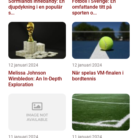
Sörmlands innebandy: En
Fotboll i Sverige: En
djupdykning i en populär
omfattande titt på
s...
sporten o...
12 januari 2024
12 januari 2024
Melissa Johnson
När spelas VM-finalen i
Wimbledon: An In-Depth
bordtennis
Exploration
11 januari 2024
11 januari 2024