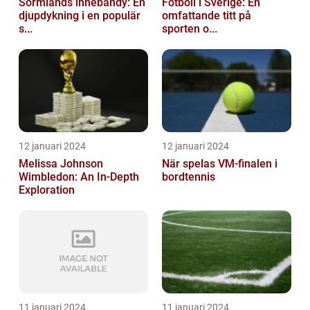
Sörmlands innebandy: En
Fotboll i Sverige: En
djupdykning i en populär
omfattande titt på
s...
sporten o...
12 januari 2024
12 januari 2024
Melissa Johnson
När spelas VM-finalen i
Wimbledon: An In-Depth
bordtennis
Exploration
11 januari 2024
11 januari 2024