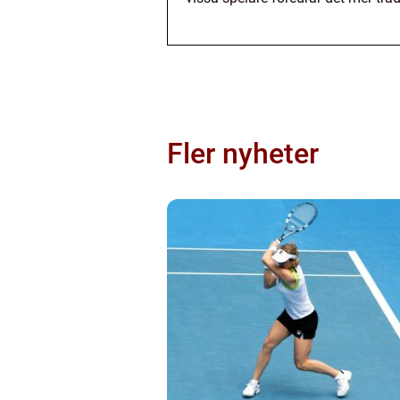
Fler nyheter