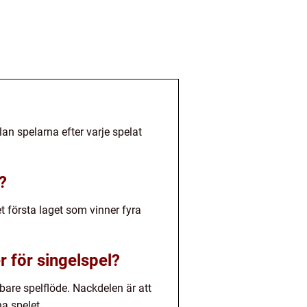
an spelarna efter varje spelat
?
t första laget som vinner fyra
r för singelspel?
bare spelflöde. Nackdelen är att
a spelet.