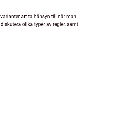
varianter att ta hänsyn till när man
 diskutera olika typer av regler, samt