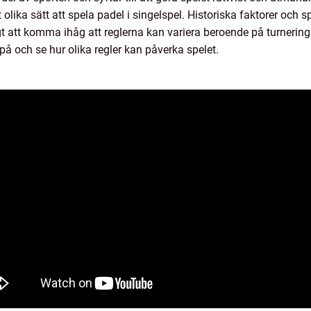
t olika sätt att spela padel i singelspel. Historiska faktorer och
igt att komma ihåg att reglerna kan variera beroende på turnering
a på och se hur olika regler kan påverka spelet.