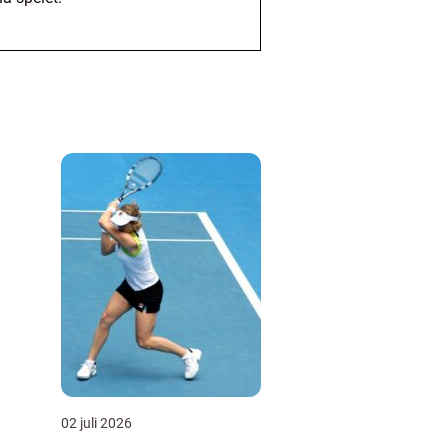
02 juli 2026