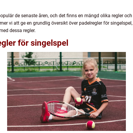
populär de senaste åren, och det finns en mängd olika regler och 
mer vi att ge en grundlig översikt över padelregler för singelspel,
 med dessa regler.
gler för singelspel