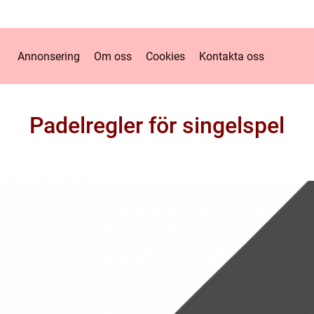
Annonsering
Om oss
Cookies
Kontakta oss
Padelregler för singelspel