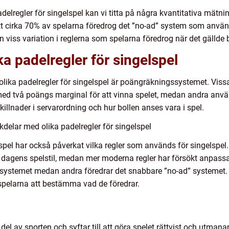
adelregler för singelspel kan vi titta på några kvantitativa mätn
att cirka 70% av spelarna föredrog det ”no-ad” system som anvä
iss variation i reglerna som spelarna föredrog när det gällde b
ka padelregler för singelspel
olika padelregler för singelspel är poängräkningssystemet. Vissa
ed två poängs marginal för att vinna spelet, medan andra anvä
killnader i servarordning och hur bollen anses vara i spel.
delar med olika padelregler för singelspel
spel har också påverkat vilka regler som används för singelspel.
 dagens spelstil, medan mer moderna regler har försökt anpassa 
la systemet medan andra föredrar det snabbare ”no-ad” systemet.
l spelarna att bestämma vad de föredrar.
g del av sporten och syftar till att göra spelet rättvist och utma