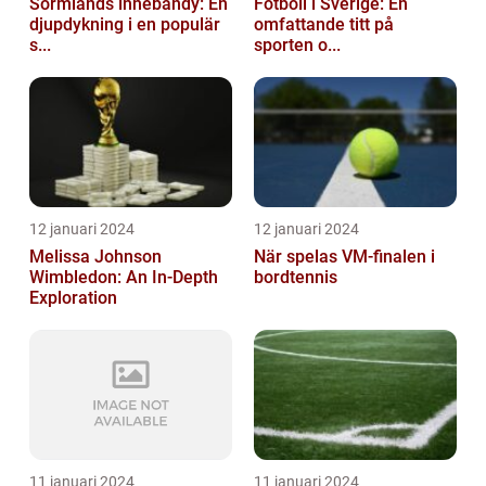
Sörmlands innebandy: En
Fotboll i Sverige: En
djupdykning i en populär
omfattande titt på
s...
sporten o...
12 januari 2024
12 januari 2024
Melissa Johnson
När spelas VM-finalen i
Wimbledon: An In-Depth
bordtennis
Exploration
11 januari 2024
11 januari 2024