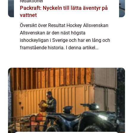
redaktionel
Packraft: Nyckeln till lätta äventyr på
vattnet
Översikt över Resultat Hockey Allsvenskan
Allsvenskan är den näst högsta
ishockeyligan i Sverige och har en lång och
framstående historia. I denna artikel
kommer vi att ge en grundlig översikt över
Resultat Hockey Allsvenskan, inklusive vad
det inneb...