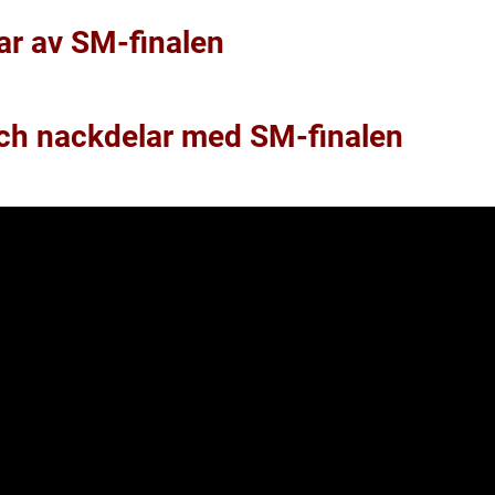
ar av SM-finalen
och nackdelar med SM-finalen