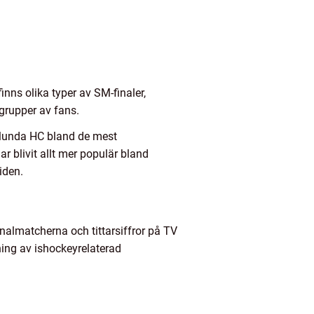
nns olika typer av SM-finaler,
 grupper av fans.
rölunda HC bland de mest
 blivit allt mer populär bland
iden.
inalmatcherna och tittarsiffror på TV
ning av ishockeyrelaterad