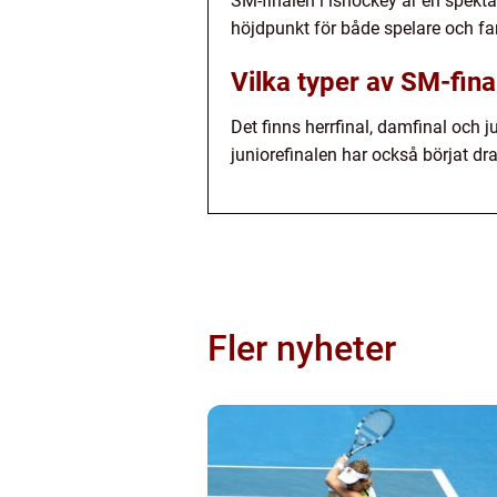
SM-finalen i ishockey är en spekt
höjdpunkt för både spelare och fa
Vilka typer av SM-fina
Det finns herrfinal, damfinal och 
juniorefinalen har också börjat dr
Fler nyheter