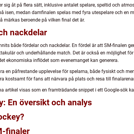
er sig åt på flera sätt, inklusive antalet spelare, speltid och atm
å isen, medan damfinalen spelas med fyra utespelare och en mål
märkas beroende på vilken final det är.
och nackdelar
nnits både fördelar och nackdelar. En fördel är att SM-finalen ger
takulär och underhållande match. Det är också en möjlighet för
 det ekonomiska inflödet som evenemanget kan generera.
ra en påfrestande upplevelse för spelarna, både fysiskt och ment
 kostsamt för fans att närvara på plats och resa till finalarena
na artikel visas som en framträdande snippet i ett Google-sök ka
y: En översikt och analys
hockey?
-finaler