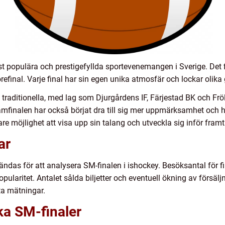
t populära och prestigefyllda sportevenemangen i Sverige. Det fi
orefinal. Varje final har sin egen unika atmosfär och lockar olika
 traditionella, med lag som Djurgårdens IF, Färjestad BK och F
inalen har också börjat dra till sig mer uppmärksamhet och har
re möjlighet att visa upp sin talang och utveckla sig inför framt
ar
ndas för att analysera SM-finalen i ishockey. Besöksantal för f
ularitet. Antalet sålda biljetter och eventuell ökning av försälj
ta mätningar.
ika SM-finaler