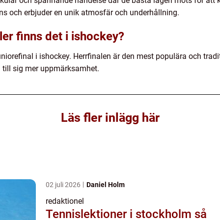
akulär och spännande händelse där de bästa lagen möts för att k
ns och erbjuder en unik atmosfär och underhållning.
ler finns det i ishockey?
juniorefinal i ishockey. Herrfinalen är den mest populära och tra
a till sig mer uppmärksamhet.
Läs fler inlägg här
02 juli 2026
Daniel Holm
redaktionel
Tennislektioner i stockholm så