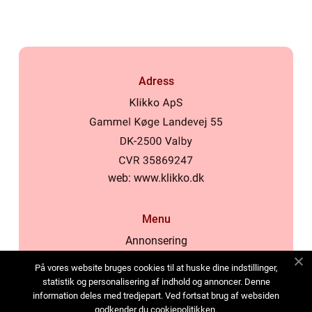
Adress
web:
www.klikko.dk
Menu
Annonsering
Om oss
På vores website bruges cookies til at huske dine indstillinger,
Cookies
statistik og personalisering af indhold og annoncer. Denne
information deles med tredjepart. Ved fortsat brug af websiden
Kontakta oss
godkender du cookiepolitikken.