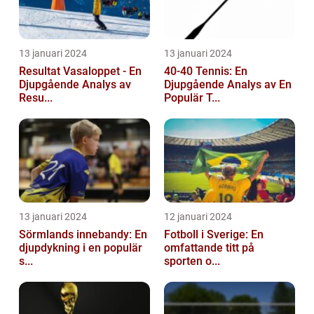
13 januari 2024
13 januari 2024
Resultat Vasaloppet - En
40-40 Tennis: En
Djupgående Analys av
Djupgående Analys av En
Resu...
Populär T...
13 januari 2024
12 januari 2024
Sörmlands innebandy: En
Fotboll i Sverige: En
djupdykning i en populär
omfattande titt på
s...
sporten o...